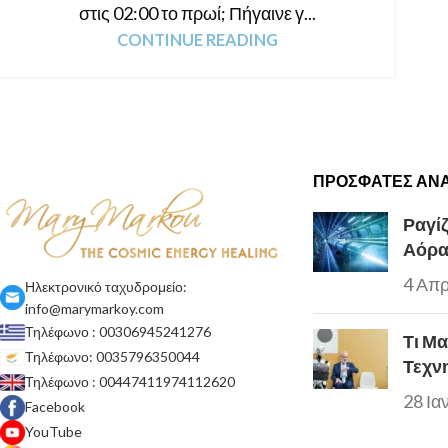
στις 02:00 το πρωί; Πήγαινε γ...
CONTINUE READING
ΠΡΌΣΦΑΤΕΣ ΑΝΑ
Ραγίζ
Αόρα
4 Απρ
Ηλεκτρονικό ταχυδρομείο:
info@marymarkoy.com
Τηλέφωνο : 00306945241276
Τι Μ
Τηλέφωνο: 0035796350044
Τεχν
Τηλέφωνο : 00447411974112620
28 Ια
Facebook
YouTube