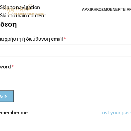
Skip to navigation
ΑΡΧΙΚΉ
ΚΟΣΜΟΕΝΕΡΓΕΙΑΚ
Skip to main content
νδεση
α χρήστη ή διεύθυνση email
*
word
*
G IN
emember me
Lost your pa