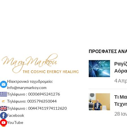
ΠΡΌΣΦΑΤΕΣ ΑΝΑ
Ραγίζ
Αόρα
4 Απρ
Ηλεκτρονικό ταχυδρομείο:
info@marymarkoy.com
Τηλέφωνο : 00306945241276
Τι Μ
Τηλέφωνο: 0035796350044
Τεχν
Τηλέφωνο : 00447411974112620
28 Ια
Facebook
YouTube